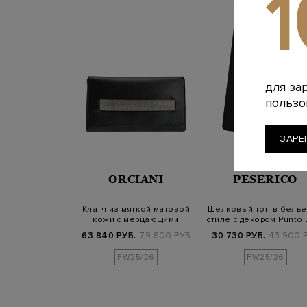
для за
пользо
ЗАРЕ
ORCIANI
PESERICO
Клатч из мягкой матовой
Шелковый топ в бель
кожи с мерцающими
стиле с декором Punto 
цепочками
63 840 РУБ.
79 800 РУБ.
30 730 РУБ.
43 900 Р
FW25/26
FW25/26