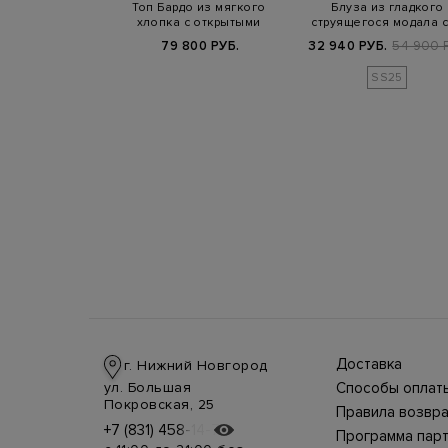
 струящегося
Топ Бардо из мягкого
Блуза из гладкого
го атласа с
хлопка с открытыми
струящегося модала с
зским во…
плечами
образным выре…
Б.
94 300 РУБ.
79 800 РУБ.
32 940 РУБ.
54 900 
SS25
Доставка
г. Нижний Новгород
Доставка в стра
ул. Большая
Способы оплат
производится
Оплата в интерн
Покровская, 25
курьерской слу
Правила возвра
магазине
СДЭК, DHL при 
Интернет-магаз
+7 (831) 458-14-75
+7 (831) 458-14-75
осуществляется
предоплате.
Программа пар
позволяет верн
несколькими
Возможные