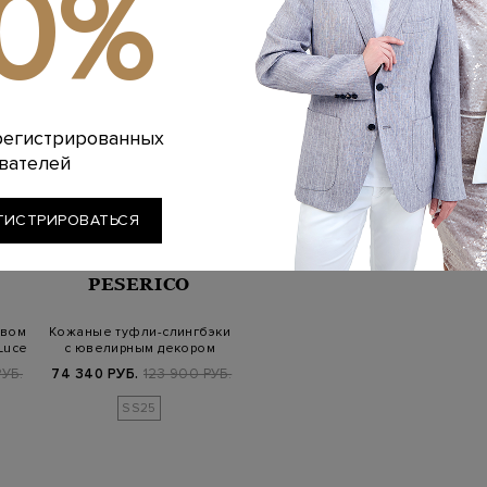
10%
регистрированных
вателей
ГИСТРИРОВАТЬСЯ
PESERICO
евом
Кожаные туфли-слингбэки
Luce
с ювелирным декором
Punto Luce
УБ.
74 340 РУБ.
123 900 РУБ.
SS25