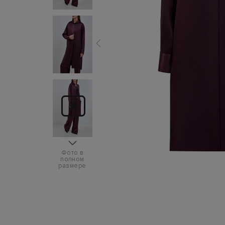
Фото в
полном
размере