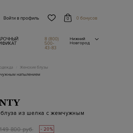
Войти в профиль
0 бонусов
0
АРОЧНЫЙ
8 (800)
Нижний
Новгород
ИФИКАТ
500-
43-83
одежда
Женские блузы
/
емчужным напылением
NTY
 блуза из шелка с жемчужным
м
149 800 руб.
- 20%