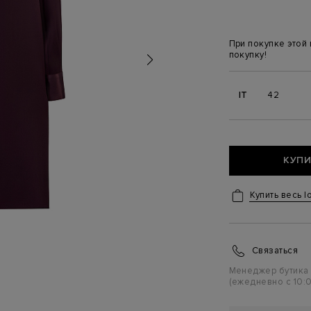
При покупке этой
покупку!
IT
42
КУПИ
Купить весь l
Связаться
Менеджер бутика
(ежедневно с 10:0