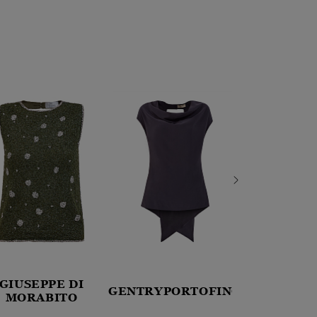
GIUSEPPE DI
GENTRYPORTOFINO
PESER
MORABITO