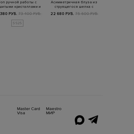
Топ ручной работы с
Асимметричная блуза из
Топ из ш
шитыми кристаллами и
струящегося шелка с
металлизир
открытой сп…
вырезом на…
напылением и
 380 РУБ.
73 400 РУБ.
22 680 РУБ.
75 600 РУБ.
34 860 РУБ.
4
SS25
FW25/
Master Card
Maestro
Visa
МИР