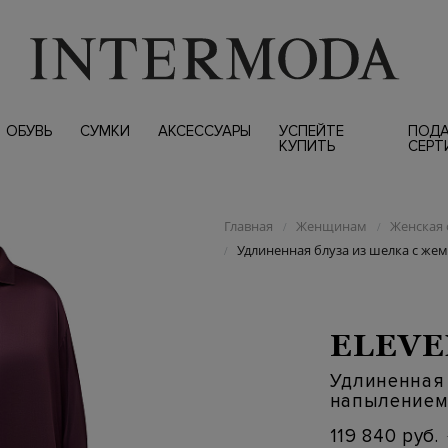
ОБУВЬ
СУМКИ
АКСЕССУАРЫ
УСПЕЙТЕ
ПОД
КУПИТЬ
СЕРТ
Главная
Женщинам
Женская 
/
/
Удлиненная блуза из шелка с ж
/
ELEVE
Удлиненная
напыление
119 840 руб.