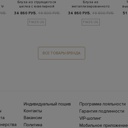
Блуза из струящегося
Блуза из
 V-
шелка с ювелирной
металлизированного
вы
окантовкой Punt…
шелка с цепочками Punto
РУБ.
34 860 РУБ.
49 800 РУБ.
34 860 РУБ.
49 800 РУБ.
51
Lu…
FW25/26
FW25/26
ВСЕ ТОВАРЫ БРЕНДА
Индивидуальный пошив
Программа лояльности
ны СНГ
Ежегодно в бутики
ы
Контакты
Гарантия подлинности
Stefano Ricci, Brioni,
ет-
Нижний Новгород, ул.
жбой
Canali приезжают
та
Вакансии
VIP-шопинг
Большая Покровская,
100%
представители Домов
ин
25. Телефон интернет-
моды, чтобы
тнерства
Политика
Мобильное приложение
уть
магазина 8 800 500
выполнить одежду и