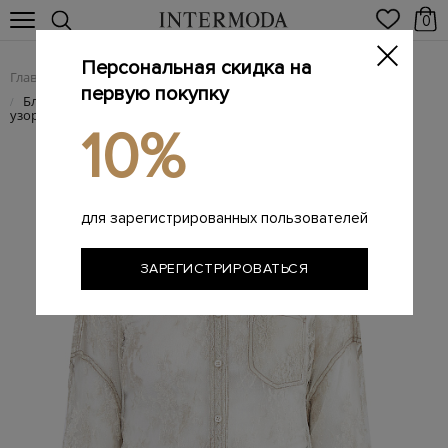
0
Персональная скидка на
Главная
Женщинам
Женская одежда
Женские блузы
/
/
/
первую покупку
Блузка из полупрозрачного кружева Sparkling с цветочным
/
узором
10%
для зарегистрированных пользователей
ЗАРЕГИСТРИРОВАТЬСЯ