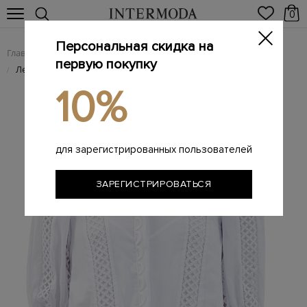
0
Персональная скидка на
Главная
Женщинам
Женская одежда
Женские блузы
/
/
/
первую покупку
Легкая блуза Estela с&nbsp;ажурной вышивкой в&nbsp;тон
/
10%
для зарегистрированных пользователей
ЗАРЕГИСТРИРОВАТЬСЯ