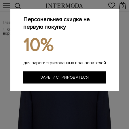
0
Персональная скидка на
Главная
Женщинам
Женская одежда
Женские блузы
/
/
/
первую покупку
Комбинированная блуза с трикотажными манжетами и
/
воротом ламе
10%
для зарегистрированных пользователей
ЗАРЕГИСТРИРОВАТЬСЯ