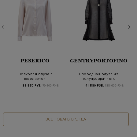
PESERICO
GENTRYPORTOFINO
Шелковая блуза с
Свободная блуза из
ювелирной
полупрозрачного
окантовкой Punto
хлопка с макро-пуго…
39 550 РУБ.
79 100 РУБ.
41 580 РУБ.
138 600 РУБ.
Luce на ма…
ВСЕ ТОВАРЫ БРЕНДА