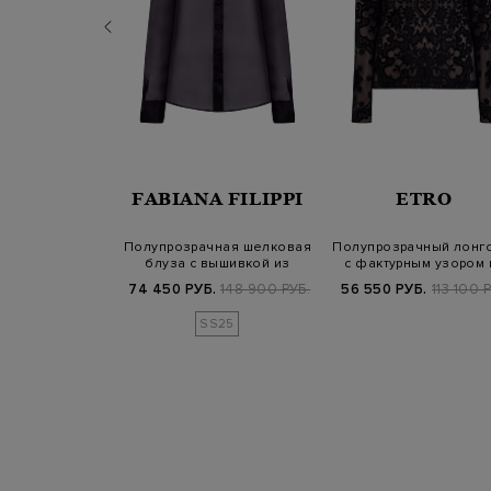
RENA
FABIANA FILIPPI
ETRO
NIAZZI
олупрозрачной
Полупрозрачная шелковая
Полупрозрачный лонг
ой ткани с
блуза с вышивкой из
с фактурным узором 
анными п…
пайеток на…
шерстяно…
Б.
99 800 РУБ.
74 450 РУБ.
148 900 РУБ.
56 550 РУБ.
113 100 
SS25
SS25