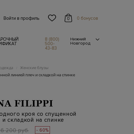
Войти в профиль
0 бонусов
0
АРОЧНЫЙ
8 (800)
Нижний
Новгород
ИФИКАТ
500-
43-83
одежда
Женские блузы
/
нной линией плеч и складкой на спинке
NA FILIPPI
одного кроя со спущенной
 и складкой на спинке
36 200 руб.
- 60%