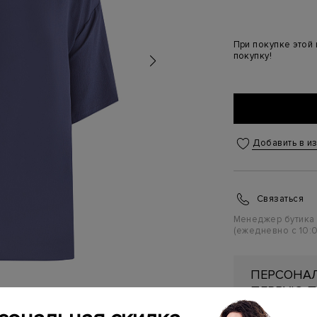
При покупке этой
покупку!
Добавить в и
Связаться
Менеджер бутика
(ежедневно с 10:0
ПЕРСОНАЛ
ПЕРВУЮ П
Подробнее