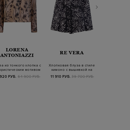
LORENA
BRUN
RE VERA
ANTONIAZZI
CUCIN
за из тонкого хлопка с
Хлопковая блуза в стиле
Шелковая блуз
ристическим мотивом
кимоно с вышивкой на
Herbarium и 
поясе
Мони
 920 РУБ.
64 900 РУБ.
11 910 РУБ.
39 700 РУБ.
165 900 РУБ.
2
SS2