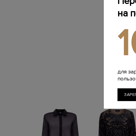
Пер
на 
для за
пользо
ЗАРЕ