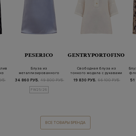
PESERICO
GENTRYPORTOFINO
слив
Блуза из
Свободная блуза из
Блу
из
металлизированного
тонкого модала с рукавами
фло
шелка с цепочками Punto
¾ и встав…
РУБ.
34 860 РУБ.
49 800 РУБ.
19 830 РУБ.
66 100 РУБ.
51
Lu…
FW25/26
ВСЕ ТОВАРЫ БРЕНДА