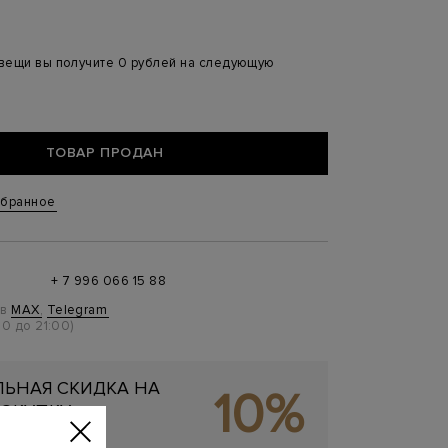
 вещи вы получите 0 рублей на следующую
ТОВАР ПРОДАН
збранное
+ 7 996 066 15 88
 в
MAX
,
Telegram
0 до 21:00)
ЬНАЯ СКИДКА НА
10%
ОКУПКУ