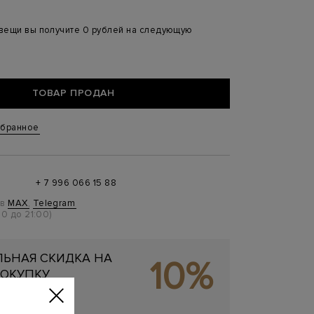
 вещи вы получите 0 рублей на следующую
ТОВАР ПРОДАН
збранное
+ 7 996 066 15 88
 в
MAX
,
Telegram
0 до 21:00)
ЬНАЯ СКИДКА НА
10%
ОКУПКУ