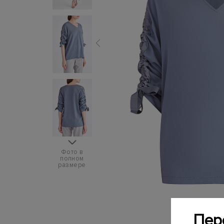
Фото в
полном
размере
Пер