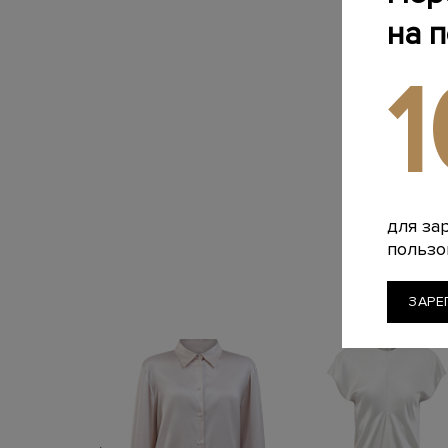
на 
для за
пользо
ЗАРЕ