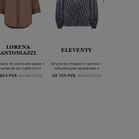
LORENA
ELEVENTY
RE V
ANTONIAZZI
шка из волокна рами c
Блуза из гладкого шелка с
Шелковая б
шивкой из пайеток и
объемными рукавами и
рукавов с фло
бисера
принтом
паттер
 840 РУБ.
89 800 РУБ.
26 700 РУБ.
89 000 РУБ.
8 080 РУБ.
4