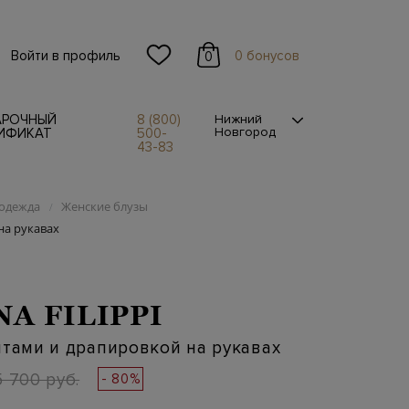
Войти в профиль
0 бонусов
0
АРОЧНЫЙ
8 (800)
Нижний
Новгород
ИФИКАТ
500-
43-83
одежда
Женские блузы
/
на рукавах
NA FILIPPI
нтами и драпировкой на рукавах
 700 руб.
- 80%