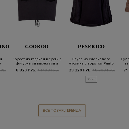
INO
GOOROO
PESERICO
ся
Корсет из гладкой шерсти с
Блуза из хлопкового
Руба
м
фигурными вырезами и
муслина с воротом Punto
вы
шнуров…
Luce
УБ.
8 820 РУБ.
44 100 РУБ.
29 220 РУБ.
48 700 РУБ.
71
SS25
ВСЕ ТОВАРЫ БРЕНДА