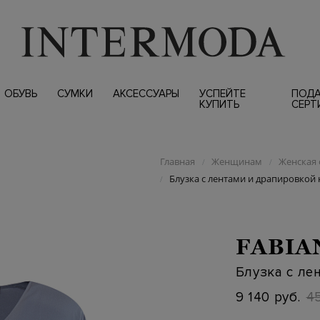
ОБУВЬ
СУМКИ
АКСЕССУАРЫ
УСПЕЙТЕ
ПОД
КУПИТЬ
СЕРТ
Главная
Женщинам
Женская 
/
/
Блузка с лентами и драпировкой 
/
FABIA
Блузка с ле
9 140 руб.
45