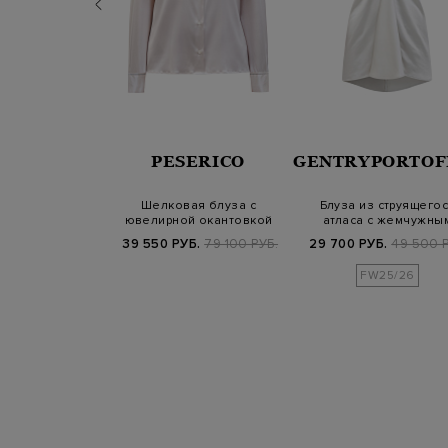
ROFETE
PESERICO
GENTRYPORTOF
na из тонкого
Шелковая блуза с
Блуза из струящего
с мерцающими
ювелирной окантовкой
атласа с жемчужны
етками
Punto Luce на ма…
напылением
Б.
79 700 РУБ.
39 550 РУБ.
79 100 РУБ.
29 700 РУБ.
49 500 Р
FW25/26