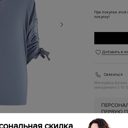
При покупке этой
покупку!
Добавить в и
Связаться
Менеджер бутика
(ежедневно с 10:0
ПЕРСОНАЛ
ПЕРВУЮ П
Подробнее
сональная скидка