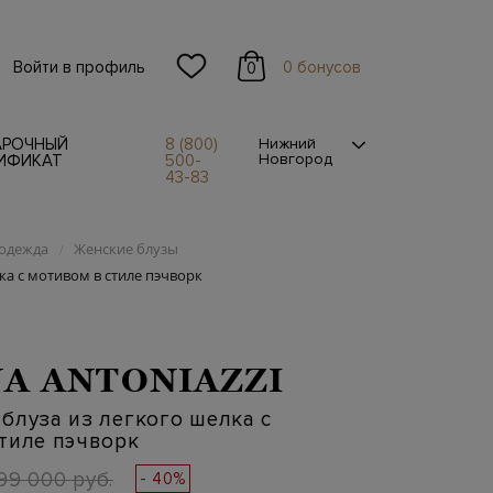
Войти в профиль
0 бонусов
0
АРОЧНЫЙ
8 (800)
Нижний
Новгород
ИФИКАТ
500-
43-83
одежда
Женские блузы
/
ка с мотивом в стиле пэчворк
A ANTONIAZZI
блуза из легкого шелка с
тиле пэчворк
99 000 руб.
- 40%