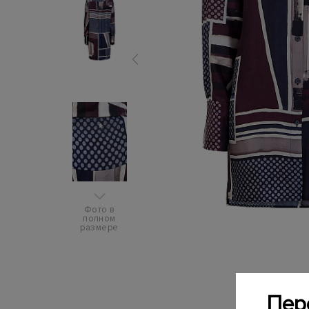
Фото в
полном
размере
Пер