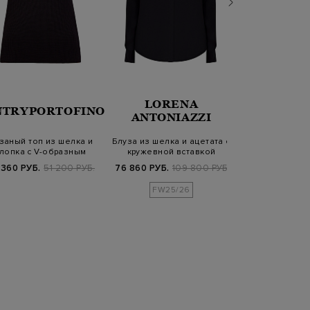
LORENA
NTRYPORTOFINO
ET
ANTONIAZZI
заный топ из шелка и
Блуза из шелка и ацетата с
Тонкий лонгсли
лопка с V-образным
кружевной вставкой
велюровым мот
вырезом
лог
 360 РУБ.
51 200 РУБ.
76 860 РУБ.
109 800 РУБ.
41 550 РУБ.
FW25/26
SS2