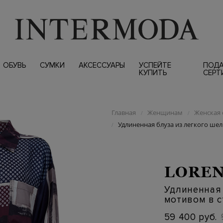
ОБУВЬ
СУМКИ
АКСЕССУАРЫ
УСПЕЙТЕ
ПОД
КУПИТЬ
СЕРТ
Главная
Женщинам
Женская 
/
/
Удлиненная блуза из легкого шел
/
LOREN
Удлиненная 
мотивом в с
59 400 руб.