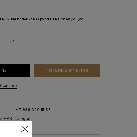
 вещи вы получите 0 рублей на следующую
6
48
ТЬ
ПОКУПКА В 1 КЛИК
збранное
+ 7 996 066 15 88
 в
MAX
,
Telegram
0 до 21:00)