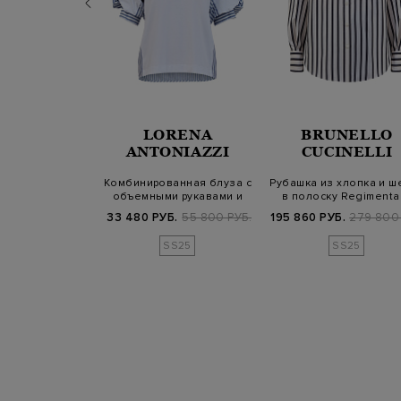
RENA
LORENA
BRUNELLO
NIAZZI
ANTONIAZZI
CUCINELLI
олупрозрачной
Комбинированная блуза с
Рубашка из хлопка и ш
ой ткани с
объемными рукавами и
в полоску Regimental
анными п…
узором в…
вышив…
Б.
99 800 РУБ.
33 480 РУБ.
55 800 РУБ.
195 860 РУБ.
279 800 
SS25
SS25
SS25