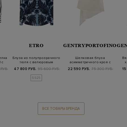
ETRO
GENTRYPORTOFINO
GE
елка
Блуза из полупрозрачного
Шелковая блуза
Вя
 с
тюля с велюровым
асимметричного кроя с
х
мотивом пейс…
вырезом на спинке
РУБ.
47 800 РУБ.
95 600 РУБ.
22 590 РУБ.
75 300 РУБ.
15
SS25
ВСЕ ТОВАРЫ БРЕНДА