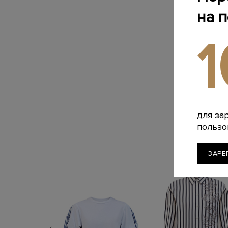
на 
для за
пользо
ЗАРЕ