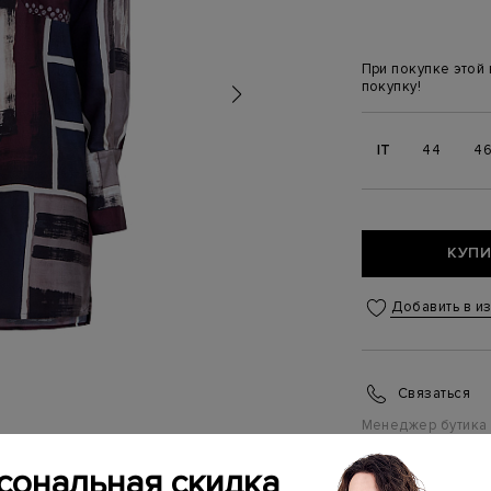
При покупке этой
покупку!
IT
44
4
КУПИ
Добавить в и
Связаться
Менеджер бутика
(ежедневно с 10:0
сональная скидка