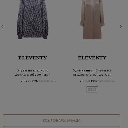
ELEVENTY
ELEVENTY
Блуза из гладкого
Удлиненная блуза из
шелка с объемными
гладкого струящегося
рукавами и принтом
шелка с разре…
26 700 РУБ.
89 000 РУБ.
75 060 РУБ.
125 100 РУБ.
SS25
ВСЕ ТОВАРЫ БРЕНДА