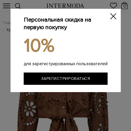
0
Персональная скидка на
Главная
Женщинам
Женская одежда
Женские блузы
/
/
/
первую покупку
Кроп-рубашка из хлопкового кружева Sangallo с завязками
/
10%
для зарегистрированных пользователей
ЗАРЕГИСТРИРОВАТЬСЯ