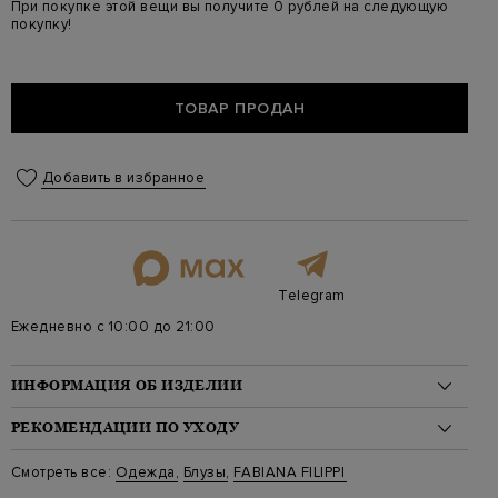
При покупке этой вещи вы получите 0 рублей на следующую
покупку!
ТОВАР ПРОДАН
Добавить в избранное
Telegram
Ежедневно с 10:00 до 21:00
ИНФОРМАЦИЯ ОБ ИЗДЕЛИИ
Материал: шерсть 75%, полиамид 23%, эластан 2%
РЕКОМЕНДАЦИИ ПО УХОДУ
На модели: 175/81/61/91 на модели размер 40
Цвет: Синий
Стирка: Деликатная стирка при температуре воды до 30
Смотреть все:
Одежда
,
Блузы
,
FABIANA FILIPPI
Артикул: cad264f241 5144
градусов