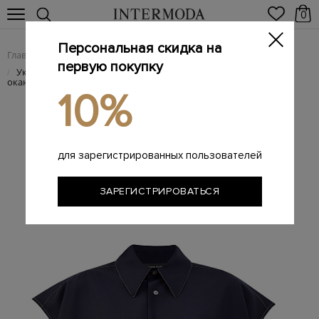
0
Персональная скидка на
Главная
Женщинам
Женская одежда
Женские блузы
/
/
/
первую покупку
Укороченная блуза из тонкой шерсти с ювелирной
/
окантовкой
10%
для зарегистрированных пользователей
ЗАРЕГИСТРИРОВАТЬСЯ