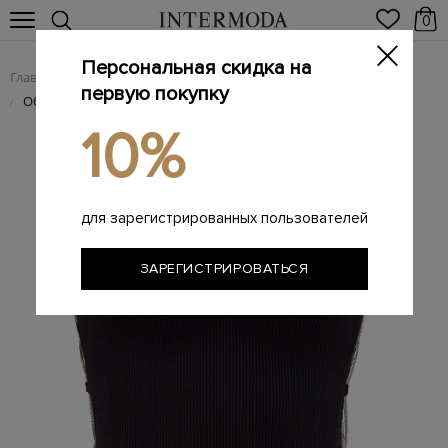
0
Персональная скидка на
Главная
Женщинам
Женская одежда
Женские блузы
/
/
/
первую покупку
Облегающий топ в рубчик с ювелирными цепочками
/
10%
для зарегистрированных пользователей
ЗАРЕГИСТРИРОВАТЬСЯ