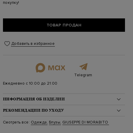
покупку!
ТОВАР ПРОДАН
Добавить в избранное
Telegram
Ежедневно с 10:00 до 21:00
ИНФОРМАЦИЯ ОБ ИЗДЕЛИИ
Материал: хлопок 88%, эластан 12%
РЕКОМЕНДАЦИИ ПО УХОДУ
На модели: 176/84/59/87 на модели размер 38
Стиль: Топы, Без рукавов, Однотонный
Стирка: Ручная стирка при температуре воды до 40 градусов
Смотреть все:
Одежда
,
Блузы
,
GIUSEPPE DI MORABITO
Цвет: Черный
Отбеливание: Отбеливание запрещено
Артикул: ps23214kn 79 black
Сушка: Барабанная сушка запрещена