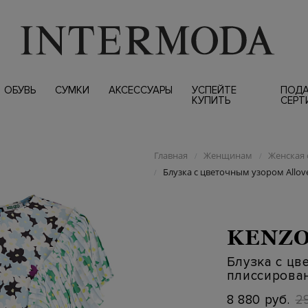
ОБУВЬ
СУМКИ
АКСЕССУАРЫ
УСПЕЙТЕ
ПОД
КУПИТЬ
СЕРТ
Главная
Женщинам
Женская 
/
/
Блузка с цветочным узором Allo
/
KENZ
Блузка с цв
плиссирова
8 880 руб.
2