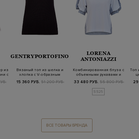
LORENA
GENTRYPORTOFINO
ANTONIAZZI
р из
Вязаный топ из шелка и
Комбинированная блуза с
Топ 
ни с
хлопка с V-образным
объемными рукавами и
ц
вырезом
узором в…
УБ.
15 360 РУБ.
51 200 РУБ.
33 480 РУБ.
55 800 РУБ.
29
SS25
ВСЕ ТОВАРЫ БРЕНДА