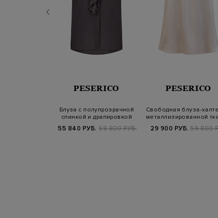
MANNO
PESERICO
PESERICO
RENZE
а с оборками и
Блуза с полупрозрачной
Свободная блуза-халте
ой отделкой
спинкой и драпировкой
металлизированной тка
Punto Luc…
за…
.
50 700 РУБ.
55 840 РУБ.
69 800 РУБ.
29 900 РУБ.
59 800 Р