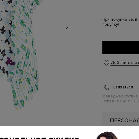
При покупке этой
покупку!
Добавить в и
Связаться
Менеджер бутика
(ежедневно с 10:0
ПЕРСОНАЛ
ПЕРВУЮ П
Подробнее