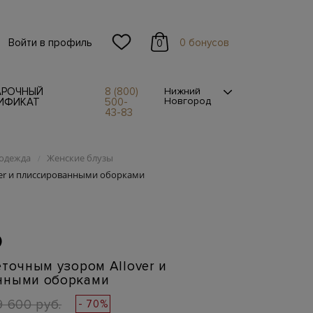
Войти в профиль
0 бонусов
0
АРОЧНЫЙ
8 (800)
Нижний
Новгород
ИФИКАТ
500-
43-83
одежда
Женские блузы
/
ver и плиссированными оборками
O
еточным узором Allover и
нными оборками
9 600 руб.
- 70%