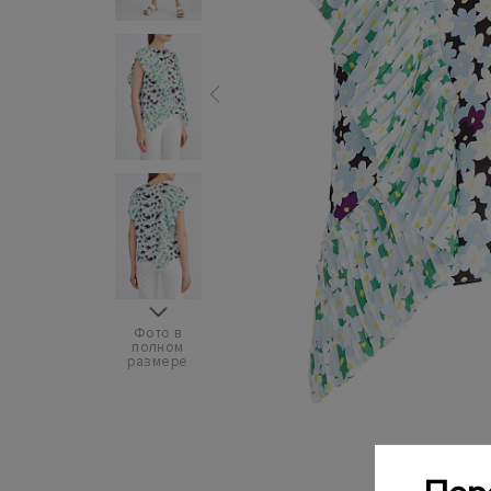
Фото в
полном
размере