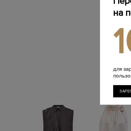
Пер
на 
для за
пользо
ЗАРЕ