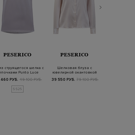
PESERICO
PESERICO
JIL SA
из струящегося шелка с
Шелковая блуза с
Блуза из ви
епочками Punto Luce
ювелирной окантовкой
атласа с отлож
Punto Luce на ма…
и литы
 460 РУБ.
49 100 РУБ.
39 550 РУБ.
79 100 РУБ.
59 950 РУБ.
1
SS25