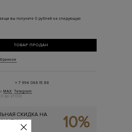
 вещи вы получите 0 рублей на следующую
ТОВАР ПРОДАН
збранное
+ 7 996 066 15 88
 в
MAX
,
Telegram
0 до 21:00)
ЬНАЯ СКИДКА НА
10%
ОКУПКУ