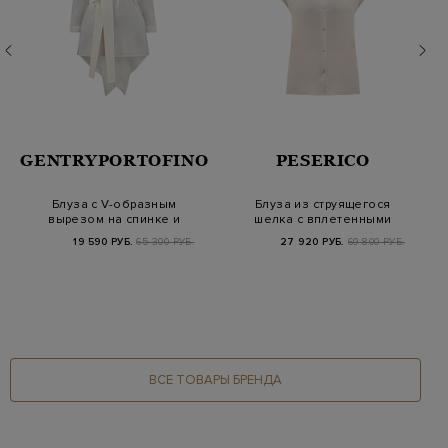
GENTRYPORTOFINO
PESERICO
Блуза с V-образным
Блуза из струящегося
вырезом на спинке и
шелка с вплетенными
широким поясом…
пайетками на…
19 590 РУБ.
65 300 РУБ.
27 920 РУБ.
69 800 РУБ.
ВСЕ ТОВАРЫ БРЕНДА