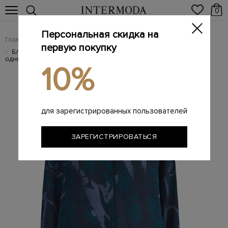
0
Персональная скидка на
Главная
Женщинам
Женская одежда
Женские блузы
/
/
/
первую покупку
Блузка свободного кроя с абстрактным принтом и
/
однотонной нижней кромкой
10%
для зарегистрированных пользователей
ЗАРЕГИСТРИРОВАТЬСЯ