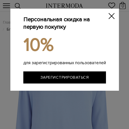
0
Персональная скидка на
Главная
Женщинам
Женская одежда
Женские блузы
/
/
/
первую покупку
Блуза свободного кроя с трикотажными манжетами
/
10%
для зарегистрированных пользователей
ЗАРЕГИСТРИРОВАТЬСЯ