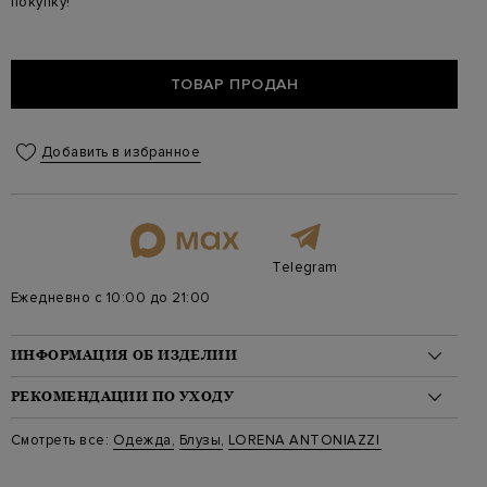
покупку!
ТОВАР ПРОДАН
Добавить в избранное
Telegram
Ежедневно с 10:00 до 21:00
ИНФОРМАЦИЯ ОБ ИЗДЕЛИИ
Материал: шерсть 100%
РЕКОМЕНДАЦИИ ПО УХОДУ
На модели: 175/81/61/91 на модели размер 40
Цвет: Синий
Стирка: Стирка запрещена
Смотреть все:
Одежда
,
Блузы
,
LORENA ANTONIAZZI
Артикул: a2463ca01o 0590
Отбеливание: Отбеливание запрещено
Длина изделия: 72
Сушка: Барабанная сушка запрещена