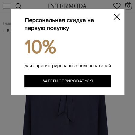
0
Персональная скидка на
Главная
Женщинам
Женская одежда
Женские блузы
/
/
/
первую покупку
Блуза из тонкой шерстяной ткани с лентой-бантом в тон
/
10%
для зарегистрированных пользователей
ЗАРЕГИСТРИРОВАТЬСЯ