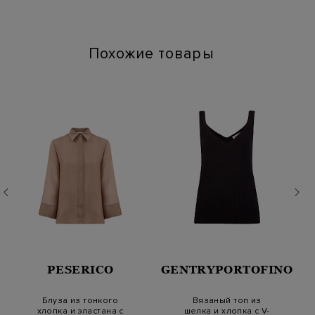
Химчистка: Деликатная сухая чистка для символа "P"
Глажение: Глажка при температуре подошвы утюга до 110
градусов
Похожие товары
PESERICO
GENTRYPORTOFINO
Блуза из тонкого
Вязаный топ из
хлопка и эластана с
шелка и хлопка с V-