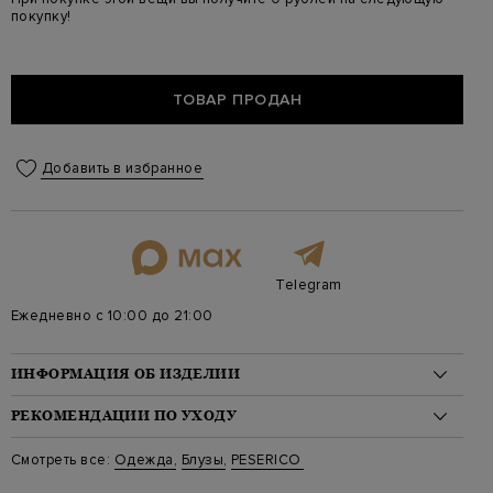
покупку!
ТОВАР ПРОДАН
Добавить в избранное
Telegram
Ежедневно с 10:00 до 21:00
ИНФОРМАЦИЯ ОБ ИЗДЕЛИИ
Материал: хлопок 67%, лен 33%
РЕКОМЕНДАЦИИ ПО УХОДУ
На модели: 175/81/61/91 на модели размер 40
Цвет: Черный
Стирка: Стирка запрещена
Смотреть все:
Одежда
,
Блузы
,
PESERICO
Артикул: s06009 08372 705
Отбеливание: Отбеливание запрещено
Длина изделия: 70
Сушка: Барабанная сушка запрещена