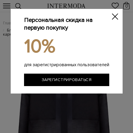
0
Персональная скидка на
Главная
Женщинам
Женская одежда
Женские блузы
/
/
/
первую покупку
Блуза из хлопкового и льняного шифона с накладными
/
карманами
10%
для зарегистрированных пользователей
ЗАРЕГИСТРИРОВАТЬСЯ