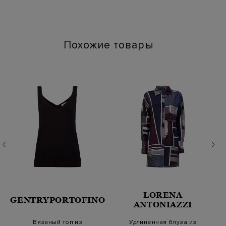
Химчистка: Сухая чистка для символа "P"
Глажение: Глажка при температуре подошвы утюга до 110
градусов
Похожие товары
LORENA
GENTRYPORTOFINO
ANTONIAZZI
Вязаный топ из
Удлиненная блуза из