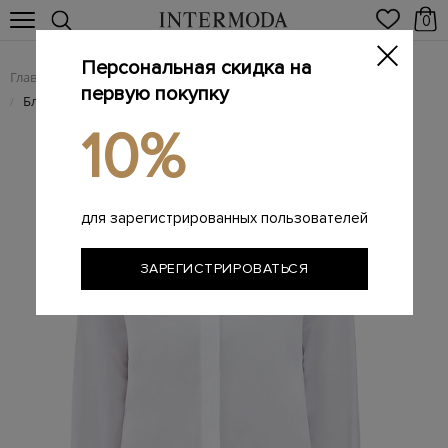
0
Персональная скидка на
Главная
Женщинам
Женская одежда
Женские блузы
/
/
/
первую покупку
Блуза из поплина с бантом и драпировкой на спинке
/
10%
для зарегистрированных пользователей
ЗАРЕГИСТРИРОВАТЬСЯ