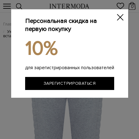
0
Персональная скидка на
Главная
Женщинам
Женская одежда
Женские брюки
/
/
/
первую покупку
Укороченные спортивные брюки с фактурными стегаными
/
вставками
10%
для зарегистрированных пользователей
ЗАРЕГИСТРИРОВАТЬСЯ