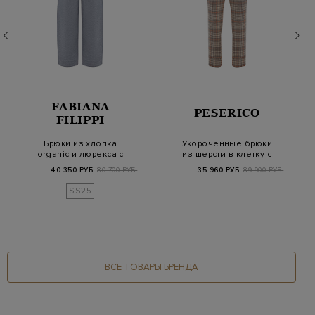
FABIANA
PESERICO
FILIPPI
Брюки из хлопка
Укороченные брюки
organic и люрекса с
из шерсти в клетку с
поясом на кулиске
цепочками Punto…
40 350 РУБ.
80 700 РУБ.
35 960 РУБ.
89 900 РУБ.
SS25
ВСЕ ТОВАРЫ БРЕНДА