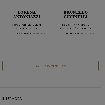
LORENA
BRUNELLO
ANTONIAZZI
CUCINELLI
Укороченные брюки
Брюки Kick Flare из
из габардина с
бархата с блестящей
фактурными
петелькой
32 400 РУБ.
64 800 РУБ.
35 880 РУБ.
119 600 РУБ.
защипами и…
ВСЕ ТОВАРЫ БРЕНДА
INTERMODA
Галерея бутиков INTERMODA представляет более 60