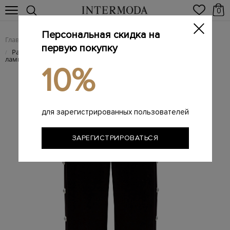
0
Персональная скидка на
Главная
Женщинам
Женская одежда
Женские брюки
/
/
/
первую покупку
Расклешенные брюки из креп-атласа с заклепками на
/
лампасах
10%
для зарегистрированных пользователей
ЗАРЕГИСТРИРОВАТЬСЯ