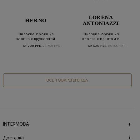
LORENA
HERNO
ANTONIAZZI
Широкие брюки из
Широкие брюки из
хлопка с кружевной
хлопка с принтом и
вышивкой и кулиско…
поясом на кулиске
61 200 РУБ.
76 500 РУБ.
69 520 РУБ.
86 900 РУБ.
ВСЕ ТОВАРЫ БРЕНДА
INTERMODA
Галерея бутиков INTERMODA представляет более 60
брендов на 4 этажах в самом центре города. На сайте
Доставка