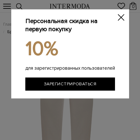
0
Персональная скидка на
Главная
Женщинам
Женская одежда
Женские брюки
/
/
/
первую покупку
Брюки из гладкого хлопка с поясом на регулируемой кулиске
/
10%
для зарегистрированных пользователей
ЗАРЕГИСТРИРОВАТЬСЯ