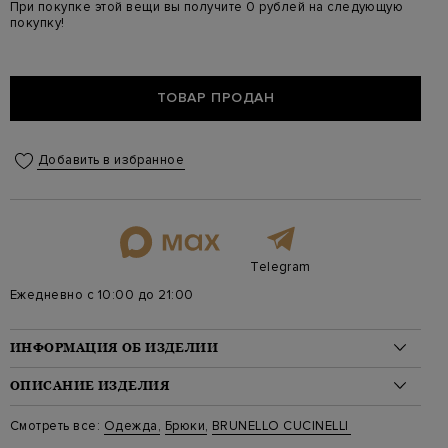
При покупке этой вещи вы получите 0 рублей на следующую
покупку!
ТОВАР ПРОДАН
Добавить в избранное
Telegram
Ежедневно с 10:00 до 21:00
ИНФОРМАЦИЯ ОБ ИЗДЕЛИИ
Материал: хлопок 97%, эластан 3%
ОПИСАНИЕ ИЗДЕЛИЯ
На модели: 176/87/62/92 на модели размер 42
Стиль: Укороченная, Зауженные
Изящно женские брюки-дудочки Tailored Cigarette
Brunello
Смотреть все:
Одежда
,
Брюки
,
BRUNELLO CUCINELLI
Цвет: Коричневый
Cucinelli
с посадкой на заниженной линией талии и