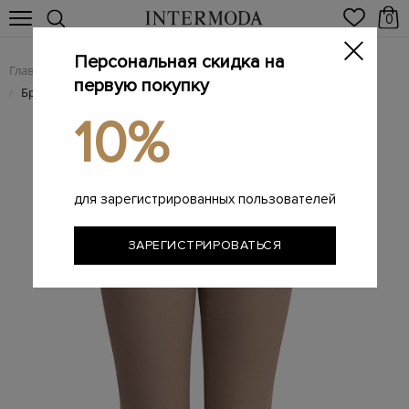
0
Персональная скидка на
Главная
Женщинам
Женская одежда
Женские брюки
/
/
/
первую покупку
Брюки-дудочки Tailored Cigarette с лампасами
/
10%
для зарегистрированных пользователей
ЗАРЕГИСТРИРОВАТЬСЯ