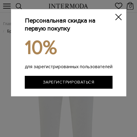
0
Персональная скидка на
Главная
Женщинам
Женская одежда
Женские брюки
/
/
/
первую покупку
Брюки Slim Cigarette из твила с кожаным поясом
/
10%
для зарегистрированных пользователей
ЗАРЕГИСТРИРОВАТЬСЯ