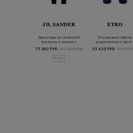
 VERA
JIL SANDER
ETRO
ле smart casual
Джоггеры из атласной
Хлопковые брюки
ерстяной ткани
вискозы и шелка с
укороченного кроя 
эластичным пояс…
шевронным узором 
Б.
49 600 РУБ.
73 380 РУБ.
122 300 РУБ.
33 420 РУБ.
111 400 
SS25