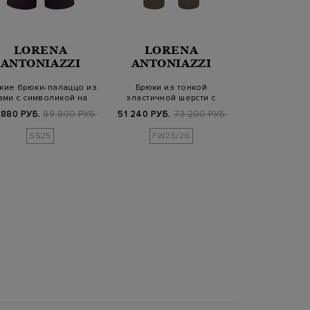
LORENA
LORENA
LOR
ANTONIAZZI
ANTONIAZZI
ANTONI
кие брюки-палаццо из
Брюки из тонкой
Брюки из хлоп
ами с символикой на
эластичной шерсти с
жаккардовым пр
спинке
регулируемой кулис…
de
 880 РУБ.
89 800 РУБ.
51 240 РУБ.
73 200 РУБ.
58 080 РУБ.
7
SS25
FW25/26