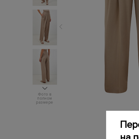
Фото в
полном
размере
Пер
на 