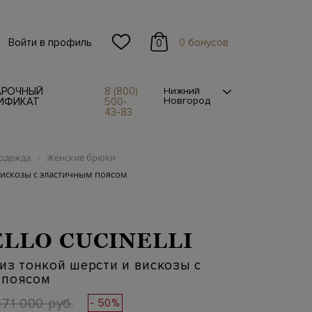
Войти в профиль
0 бонусов
0
АРОЧНЫЙ
8 (800)
Нижний
Новгород
ИФИКАТ
500-
43-83
одежда
Женские брюки
/
вискозы с эластичным поясом
LLO CUCINELLI
из тонкой шерсти и вискозы с
 поясом
171 000 руб.
- 50%