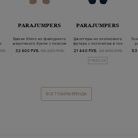
PARAJUMPERS
PARAJUMPERS
Брюки Shino из фактурного
Джоггеры из хлопкового
Тон
с
шерстяного букле с поясом
футера с логотипом в тон
р
и…
на…
РУБ.
32 600 РУБ.
65 200 РУБ.
21 440 РУБ.
26 800 РУБ.
53
FW25/26
ВСЕ ТОВАРЫ БРЕНДА