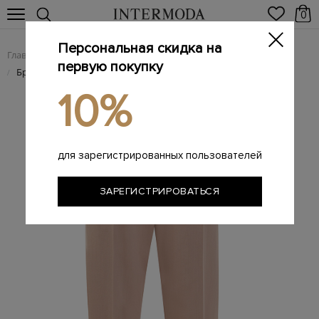
0
Персональная скидка на
Главная
Женщинам
Женская одежда
Женские брюки
/
/
/
первую покупку
Брюки Baggy из гладкого хлопкового интерлока Couture
/
10%
для зарегистрированных пользователей
ЗАРЕГИСТРИРОВАТЬСЯ