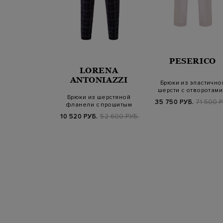
RENA
PESERICO
NIAZZI
LORENA
ANTONIAZZI
ццо из гладкой
Брюки из эластично
 фактурными
шерсти с отворотами
Брюки из шерстяной
щипами
кожаной шлев…
Б.
69 800 РУБ.
35 750 РУБ.
71 500 Р
фланели с прошитым
принтом в клетку
10 520 РУБ.
52 600 РУБ.