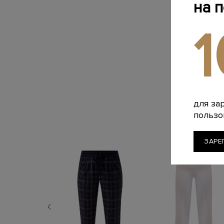
на 
для за
пользо
ЗАРЕ