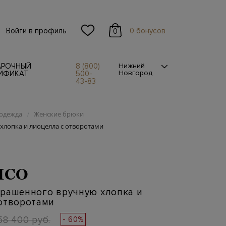
Войти в профиль
0 бонусов
0
АРОЧНЫЙ
8 (800)
Нижний
Новгород
ИФИКАТ
500-
43-83
одежда
Женские брюки
/
хлопка и лиоцелла с отворотами
ICO
крашенного вручную хлопка и
 отворотами
58 400 руб.
- 60%