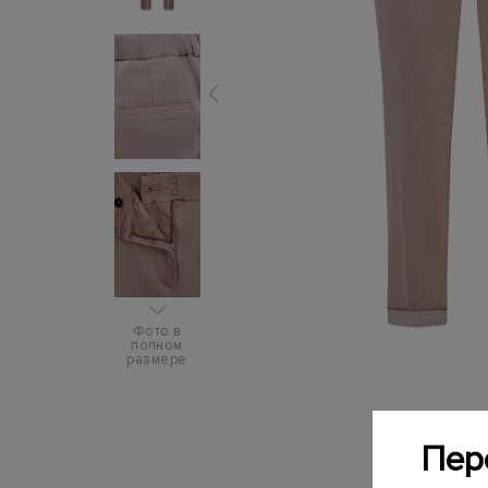
Фото в
полном
размере
Пер