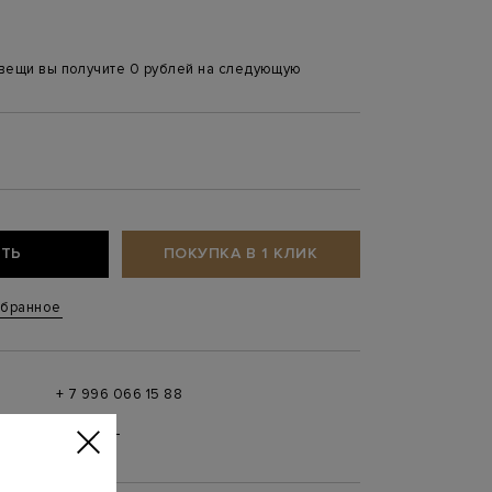
 вещи вы получите 0 рублей на следующую
ТЬ
ПОКУПКА В 1 КЛИК
збранное
+ 7 996 066 15 88
 в
MAX
,
Telegram
0 до 21:00)