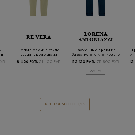
LORENA
RE VERA
ANTONIAZZI
й
Легкие брюки в стиле
Зауженные брюки из
Б
 и
casual с волокнами
бархатистого хлопкового
хл
тенсела и льна
велюра
УБ.
9 420 РУБ.
31 400 РУБ.
53 130 РУБ.
75 900 РУБ.
13
FW25/26
ВСЕ ТОВАРЫ БРЕНДА