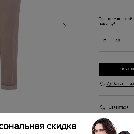
При покупке этой
покупку!
IT
46
КУПИ
Добавить в и
Связаться
Менеджер бутика
(ежедневно с 10:0
сональная скидка