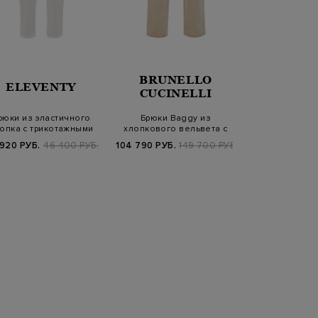
BRUNELLO
ELEVENTY
ELEV
CUCINELLI
рюки из эластичного
Брюки Baggy из
Укороченные
опка с трикотажными
хлопкового вельвета с
гладкого эл
вставками и…
фактурными защипа…
хлоп
 920 РУБ.
46 400 РУБ.
104 790 РУБ.
149 700 РУБ.
9 220 РУБ.
4