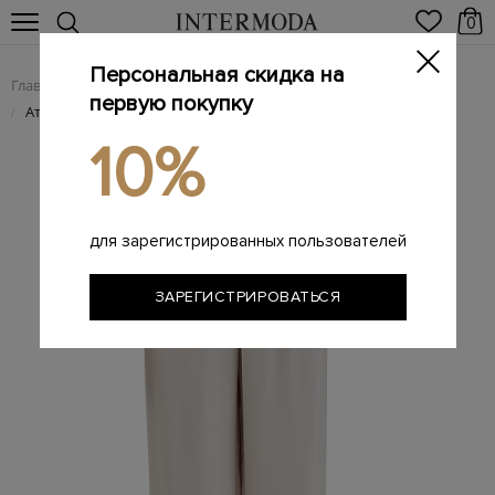
0
Персональная скидка на
Главная
Женщинам
Женская одежда
Женские брюки
/
/
/
первую покупку
Атласные брюки-палаццо с принтом Dreamer
/
10%
для зарегистрированных пользователей
ЗАРЕГИСТРИРОВАТЬСЯ