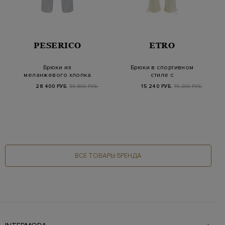
PESERICO
ETRO
Брюки из
Брюки в спортивном
меланжевого хлопка
стиле с
с защипами и поясом
регулируемыми
28 400 РУБ.
56 800 РУБ.
15 240 РУБ.
76 200 РУБ.
на кул…
кулисками и л…
ВСЕ ТОВАРЫ БРЕНДА