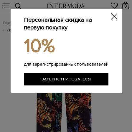
0
Персональная скидка на
Главная
Женщинам
Женская одежда
Женские брюки
/
/
/
первую покупку
Свободные брюки Agnes Pareo с разрезами и поясом
/
10%
для зарегистрированных пользователей
ЗАРЕГИСТРИРОВАТЬСЯ