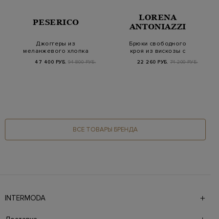
LORENA
PESERICO
ANTONIAZZI
Джоггеры из
Брюки свободного
меланжевого хлопка
кроя из вискозы с
и шерсти с карманами-
заложенными
47 400 РУБ.
94 800 РУБ.
22 260 РУБ.
74 200 РУБ.
ка…
складка…
ВСЕ ТОВАРЫ БРЕНДА
INTERMODA
Галерея бутиков INTERMODA представляет более 60
брендов на 4 этажах в самом центре города. На сайте