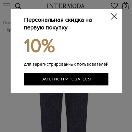
0
Персональная скидка на
Главная
Женщинам
Женская одежда
Женские брюки
/
/
/
первую покупку
Брюки из хлопка и льна с поясом на кулиске
/
10%
для зарегистрированных пользователей
ЗАРЕГИСТРИРОВАТЬСЯ