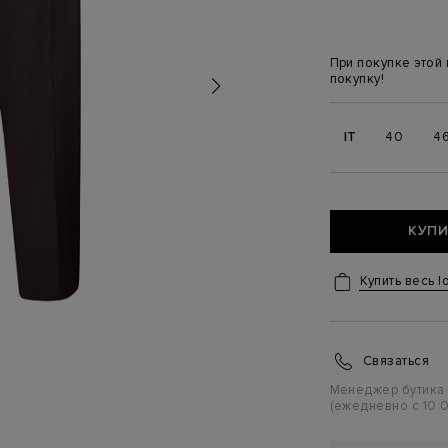
При покупке этой
покупку!
IT
40
4
КУПИ
Купить весь l
Связаться
Менеджер бутика
(ежедневно с 10:0