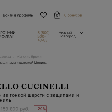
Войти в профиль
0 бонусов
0
АРОЧНЫЙ
8 (800)
Нижний
Новгород
ИФИКАТ
500-
43-83
одежда
Женские брюки
/
с защипами и шлевкой Мониль
LLO CUCINELLI
 из тонкой шерсти с защипами и
ниль
159 800 руб.
- 20%