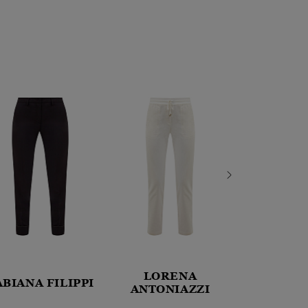
LORENA
ABIANA FILIPPI
PARAJU
ANTONIAZZI