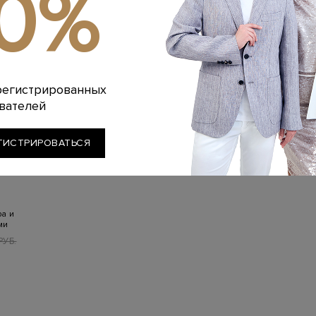
10%
регистрированных
вателей
ГИСТРИРОВАТЬСЯ
а и
ми
РУБ.