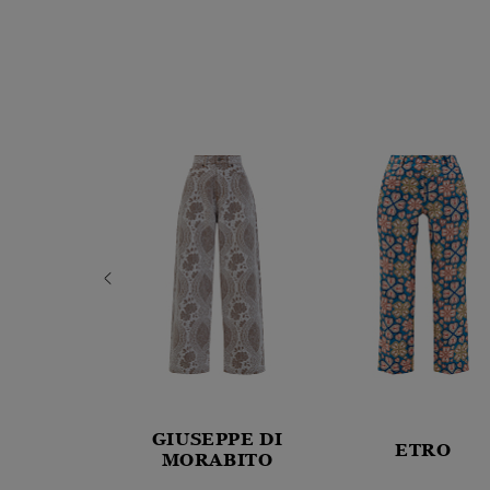
NELLO
GIUSEPPE DI
ETRO
INELLI
MORABITO