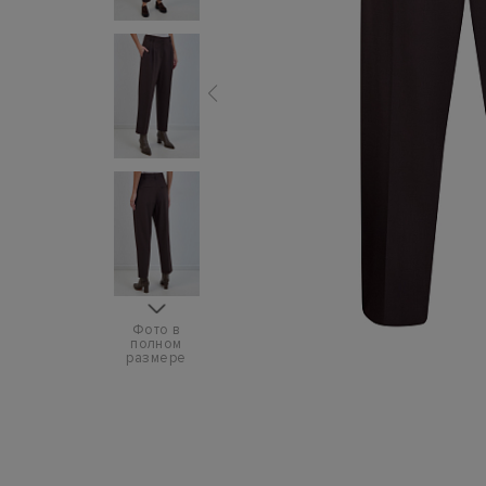
Фото в
полном
размере