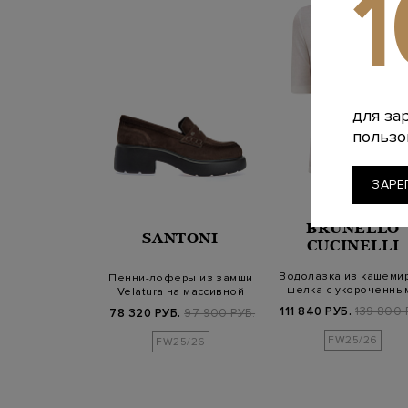
для за
пользо
ЗАРЕ
BRUNELLO
SANTONI
CUCINELLI
Водолазка из кашемир
Пенни-лоферы из замши
шелка с укороченны
Velatura на массивной
рукавами
подошве
111 840 РУБ.
139 800 
78 320 РУБ.
97 900 РУБ.
FW25/26
FW25/26