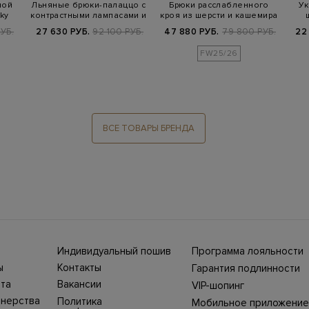
ной
Льняные брюки-палаццо с
Брюки расслабленного
Ук
ky
контрастными лампасами и
кроя из шерсти и кашемира
отвор…
УБ.
27 630 РУБ.
92 100 РУБ.
47 880 РУБ.
79 800 РУБ.
22
FW25/26
ВСЕ ТОВАРЫ БРЕНДА
Индивидуальный пошив
Программа лояльности
ны СНГ
Ежегодно в бутики
ы
Контакты
Гарантия подлинности
Stefano Ricci, Brioni,
ет-
Нижний Новгород, ул.
жбой
Canali приезжают
та
Вакансии
VIP-шопинг
Большая Покровская,
100%
представители Домов
ин
25. Телефон интернет-
моды, чтобы
тнерства
Политика
Мобильное приложение
уть
магазина 8 800 500
выполнить одежду и