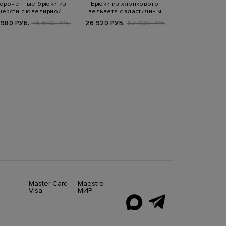
ороченные брюки из
Брюки из хлопкового
Брюки Isidor 
шерсти с ювелирной
вельвета с эластичным
разрезами и
окантовкой
поясом на ку…
логоти
 980 РУБ.
76 600 РУБ.
26 920 РУБ.
67 300 РУБ.
13 950 РУБ.
2
SS2
Master Card
Maestro
Visa
МИР