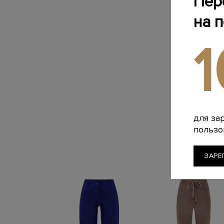
Пер
на 
для за
пользо
ЗАРЕ