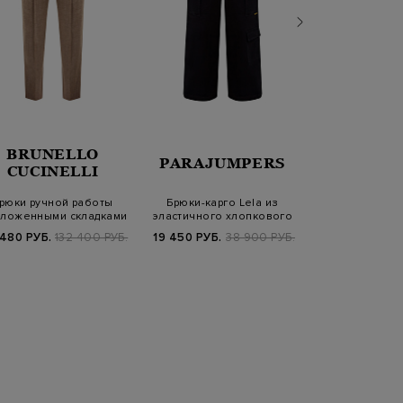
BRUNELLO
PARAJUMPERS
ELEV
CUCINELLI
рюки ручной работы
Брюки-карго Lela из
Брюки из бар
аложенными складками
эластичного хлопкового
хлопкового в
и&nbs…
твила
поясом
480 РУБ.
132 400 РУБ.
19 450 РУБ.
38 900 РУБ.
20 970 РУБ.
6