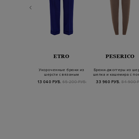
NELLO
ETRO
PESERICO
INELLI
рюки Corset с
Укороченные брюки из
Брюки-джоггеры из шер
тон и деталью
шерсти с вязаным
шелка и кашемира с по
ониль
паттерном в тон
на…
Б.
298 900 РУБ.
13 040 РУБ.
65 200 РУБ.
33 960 РУБ.
84 900 Р
SS25