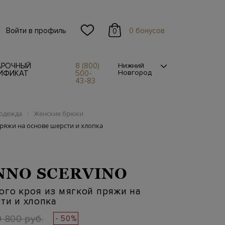
Войти в профиль
0 бонусов
0
АРОЧНЫЙ
8 (800)
Нижний
Новгород
ИФИКАТ
500-
43-83
одежда
Женские брюки
/
ряжи на основе шерсти и хлопка
NO SCERVINO
ого кроя из мягкой пряжи на
ти и хлопка
9 800 руб.
- 50%