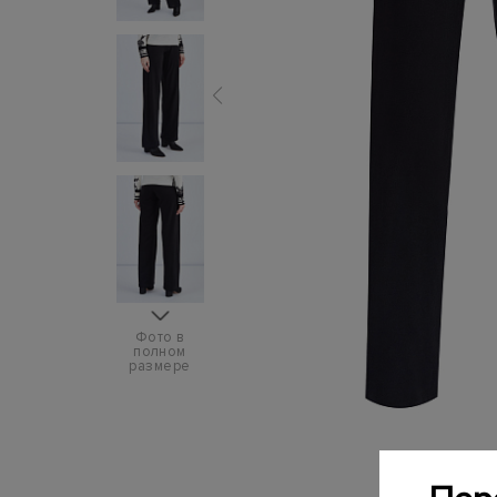
Фото в
полном
размере