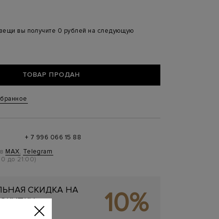
 вещи вы получите 0 рублей на следующую
ТОВАР ПРОДАН
збранное
+ 7 996 066 15 88
 в
MAX
,
Telegram
0 до 21:00)
ЬНАЯ СКИДКА НА
10%
ОКУПКУ