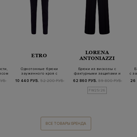
LORENA
ETRO
ANTONIAZZI
сти,
Однотонные брюки
Брюки из вискозы с
Б
ясом
зауженного кроя с
фактурными защипами и
с з
прорезными карманам…
кулиской
УБ.
10 440 РУБ.
52 200 РУБ.
62 860 РУБ.
89 800 РУБ.
26 
FW25/26
ВСЕ ТОВАРЫ БРЕНДА