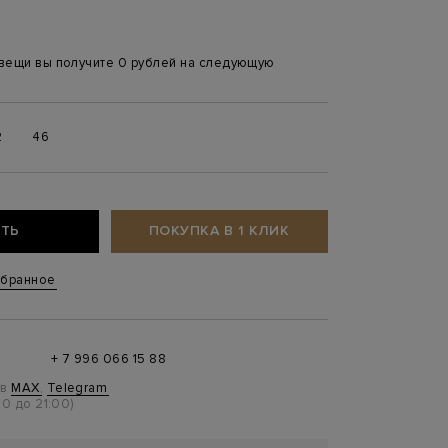
 вещи вы получите 0 рублей на следующую
2
46
ТЬ
ПОКУПКА В 1 КЛИК
збранное
+ 7 996 066 15 88
 в
MAX
,
Telegram
0 до 21:00)