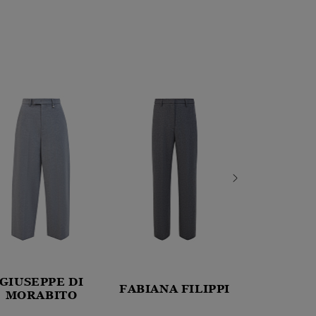
GIUSEPPE DI
LOR
FABIANA FILIPPI
MORABITO
ANTONI