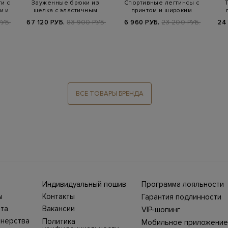
и с
Зауженные брюки из
Спортивные леггинсы с
и и
шелка с эластичным
принтом и широким
поясом на кулиск…
эластичным поя…
УБ.
67 120 РУБ.
83 900 РУБ.
6 960 РУБ.
23 200 РУБ.
24
ВСЕ ТОВАРЫ БРЕНДА
Индивидуальный пошив
Программа лояльности
ны СНГ
Ежегодно в бутики
ы
Контакты
Гарантия подлинности
Stefano Ricci, Brioni,
ет-
Нижний Новгород, ул.
жбой
Canali приезжают
та
Вакансии
VIP-шопинг
Большая Покровская,
100%
представители Домов
ин
25. Телефон интернет-
моды, чтобы
тнерства
Политика
Мобильное приложение
уть
магазина 8 800 500
выполнить одежду и