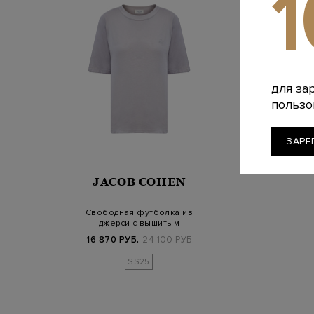
для за
пользо
ЗАРЕ
JACOB COHEN
Свободная футболка из
джерси с вышитым
логотипом в тон
16 870 РУБ.
24 100 РУБ.
SS25