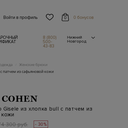
Войти в профиль
0 бонусов
0
АРОЧНЫЙ
8 (800)
Нижний
Новгород
ИФИКАТ
500-
43-83
одежда
Женские брюки
/
l с патчем из сафьяновой кожи
 COHEN
Gisele из хлопка bull с патчем из
 кожи
74 300 руб.
- 30%