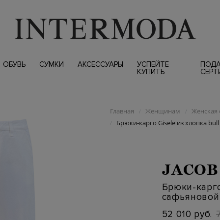
ОБУВЬ
СУМКИ
АКСЕССУАРЫ
УСПЕЙТЕ
ПОД
КУПИТЬ
СЕРТ
Главная
Женщинам
Женская 
/
/
Брюки-карго Gisele из хлопка bul
/
JACOB
Брюки-карго 
сафьяновой
52 010 руб.