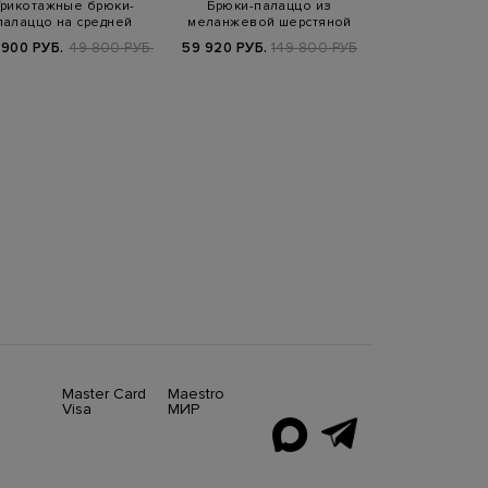
Трикотажные брюки-
Брюки-палаццо из
Льняные б
палаццо на средней
меланжевой шерстяной
трикотажной в
посадке с литой с…
фланели
поясе и к
 900 РУБ.
49 800 РУБ.
59 920 РУБ.
149 800 РУБ.
53 220 РУБ.
8
SS2
Master Card
Maestro
Visa
МИР