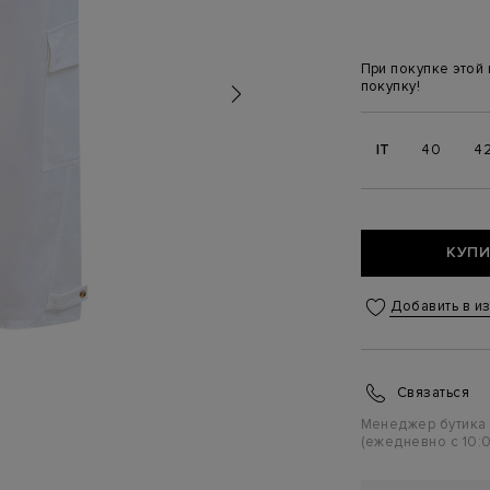
При покупке этой
покупку!
IT
40
4
КУПИ
Добавить в и
Связаться
Менеджер бутика
(ежедневно с 10:0