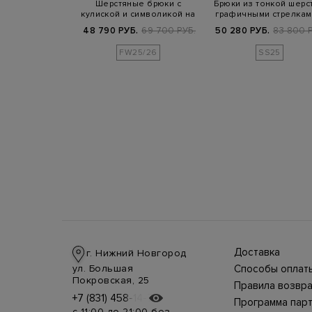
ные брюки в
Шерстяные брюки с
Брюки из тонкой шерст
жном стиле
кулиской и символикой на
графичными стрелкам
спинке
отворо…
Б.
51 900 РУБ.
48 790 РУБ.
69 700 РУБ.
50 280 РУБ.
83 800 Р
FW25/26
SS25
Доставка
г. Нижний Новгород
Доставка в стра
ул. Большая
Способы оплат
производится
Оплата в интерн
Покровская, 25
курьерской слу
Правила возвра
магазине
СДЭК, DHL при 
Интернет-магаз
+7 (831) 458-14-75
+7 (831) 458-14-75
осуществляется
предоплате.
Программа пар
позволяет верн
несколькими
Возможные
с 11:00 до 21:00 без