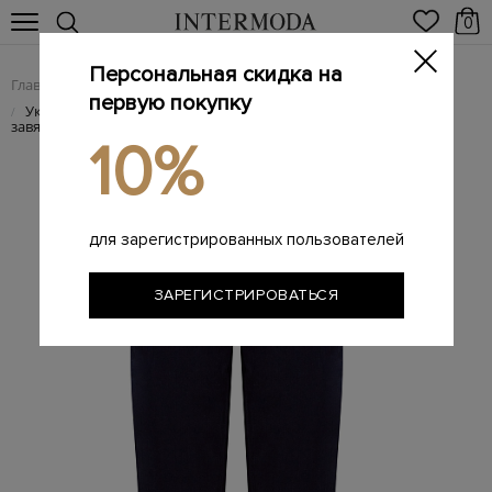
0
Персональная скидка на
Главная
Женщинам
Женская одежда
Женские брюки
/
/
/
первую покупку
Укороченные брюки из габардина с контрастными
/
завязками
10%
для зарегистрированных пользователей
ЗАРЕГИСТРИРОВАТЬСЯ