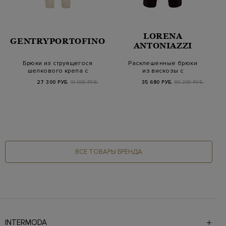
LORENA
GENTRYPORTOFINO
ANTONIAZZI
Брюки из струящегося
Расклешенные брюки
шелкового крепа с
из вискозы с
широким поясом
заложенными
27 300 РУБ.
91 000 РУБ.
35 680 РУБ.
89 200 РУБ.
складками
ВСЕ ТОВАРЫ БРЕНДА
INTERMODA