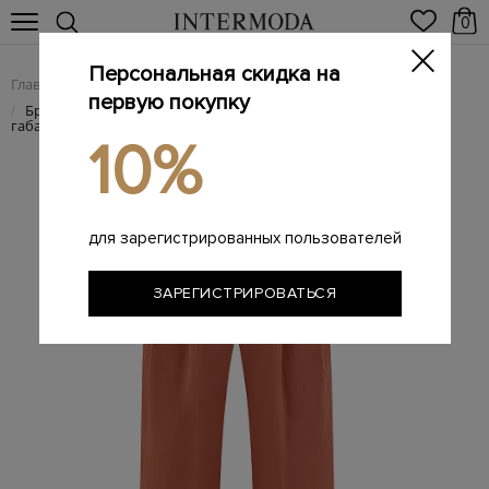
0
Персональная скидка на
Главная
Женщинам
Женская одежда
Женские брюки
/
/
/
первую покупку
Брюки на&nbsp;высокой посадке из&nbsp;хлопкового
/
габардина
10%
для зарегистрированных пользователей
ЗАРЕГИСТРИРОВАТЬСЯ