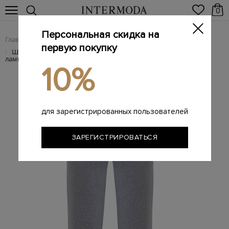
0
Персональная скидка на
Главная
Женщинам
Женская одежда
Женские брюки
/
/
/
первую покупку
Шерстяные брюки в спортивном стиле с атласными
/
лампасами
10%
для зарегистрированных пользователей
ЗАРЕГИСТРИРОВАТЬСЯ