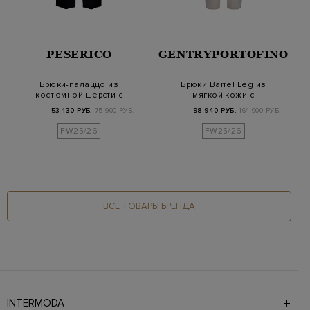
PESERICO
GENTRYPORTOFINO
Брюки-палаццо из
Брюки Barrel Leg из
костюмной шерсти с
мягкой кожи с
поясом Punto Luce
эластичным поясом
53 130 РУБ.
75 900 РУБ.
98 940 РУБ.
164 900 РУБ.
FW25/26
FW25/26
ВСЕ ТОВАРЫ БРЕНДА
INTERMODA