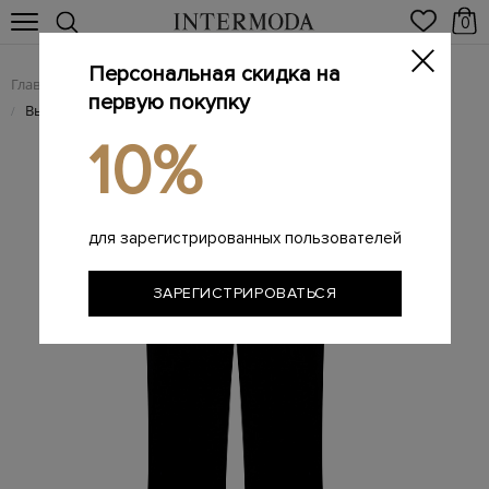
0
Персональная скидка на
Главная
Женщинам
Женская одежда
Женские брюки
/
/
/
первую покупку
Высокие брюки-палаццо из вискозного и шелкового велюра
/
10%
для зарегистрированных пользователей
ЗАРЕГИСТРИРОВАТЬСЯ