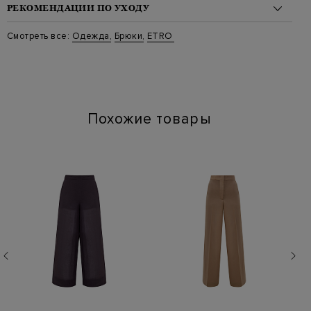
Материал: вискоза 80%, шелк 20%
РЕКОМЕНДАЦИИ ПО УХОДУ
На модели: 173/86/60/90 на модели размер 42
Стиль: Прямые
Стирка: Стирка запрещена
Смотреть все:
Одежда
,
Брюки
,
ETRO
Цвет: Черный
Отбеливание: Отбеливание запрещено
Артикул: wrea0014 n0000
Сушка: Барабанная сушка запрещена
Химчистка: Деликатная сухая чистка для символа "P",
Аквачистка запрещена
Глажение: Глажка при температуре подошвы утюга до 110
градусов
Похожие товары