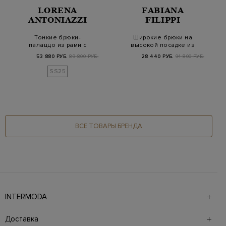
LORENA
FABIANA
ANTONIAZZI
FILIPPI
Тонкие брюки-
Широкие брюки на
палаццо из рами с
высокой посадке из
символикой на
тонкой шерсти
53 880 РУБ.
89 800 РУБ.
28 440 РУБ.
94 800 РУБ.
спинке
SS25
ВСЕ ТОВАРЫ БРЕНДА
INTERMODA
Галерея бутиков INTERMODA представляет более 60
брендов на 4 этажах в самом центре города. На сайте
Доставка
также презентованы новинки с последних показов и