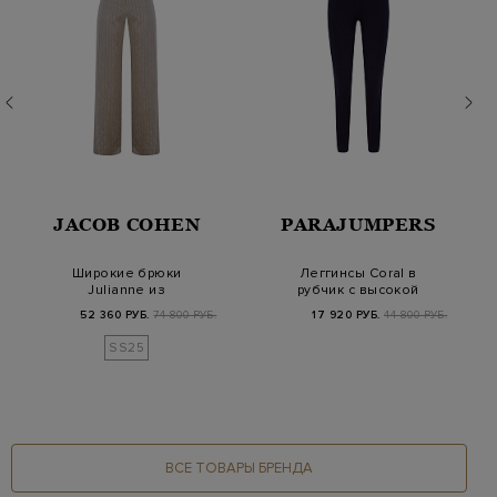
JACOB COHEN
PARAJUMPERS
Широкие брюки
Леггинсы Coral в
Julianne из
рубчик с высокой
парфюмированного
талией и фирменной
52 360 РУБ.
74 800 РУБ.
17 920 РУБ.
44 800 РУБ.
поплина с к…
н…
SS25
ВСЕ ТОВАРЫ БРЕНДА