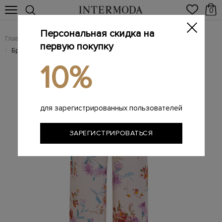
0
Персональная скидка на
Главная
Женщинам
Женская одежда
Женские брюки
/
/
/
первую покупку
Брюки из вискозы с акварельным флористическим принтом
/
10%
для зарегистрированных пользователей
ЗАРЕГИСТРИРОВАТЬСЯ