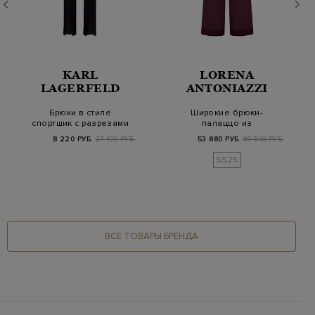
KARL
LORENA
LAGERFELD
ANTONIAZZI
Брюки в стиле
Широкие брюки-
спортшик с разрезами
палаццо из
и мерцающей нитью
крапивного волокна
8 220 РУБ.
27 400 РУБ.
53 880 РУБ.
89 800 РУБ.
л…
рами
SS25
ВСЕ ТОВАРЫ БРЕНДА