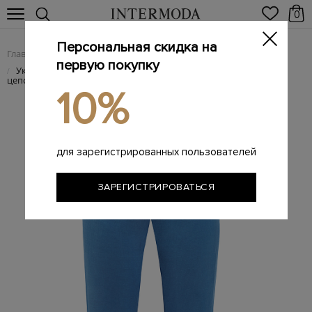
0
Персональная скидка на
Главная
Женщинам
Женская одежда
Женские брюки
/
/
/
первую покупку
Укороченные брюки из шелка и льна с ювелирными
/
цепочками
10%
для зарегистрированных пользователей
ЗАРЕГИСТРИРОВАТЬСЯ