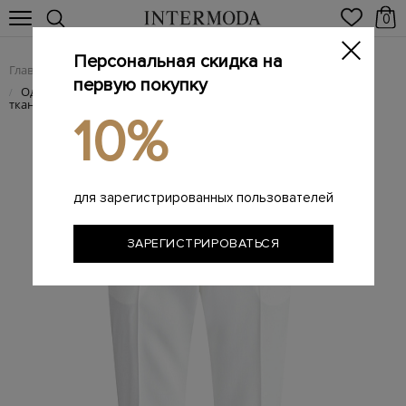
0
Персональная скидка на
Главная
Женщинам
Женская одежда
Женские брюки
/
/
/
первую покупку
Однотонные брюки в классическом стиле из фактурной
/
ткани кади
10%
для зарегистрированных пользователей
ЗАРЕГИСТРИРОВАТЬСЯ