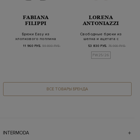
FABIANA
LORENA
FILIPPI
ANTONIAZZI
Брюки Easy из
Свободные брюки из
хлопкового поплина
шелка и ацетата с
с эластичным поясом
поясом на кулиске
11 960 РУБ.
59 800 РУБ.
53 830 РУБ.
76 900 РУБ.
FW25/26
ВСЕ ТОВАРЫ БРЕНДА
INTERMODA