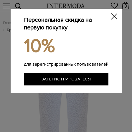
0
Персональная скидка на
Главная
Женщинам
Женская одежда
Женские брюки
/
/
/
первую покупку
Брюки из хлопка с жаккардовым узором и поясом на кулиске
/
10%
для зарегистрированных пользователей
ЗАРЕГИСТРИРОВАТЬСЯ