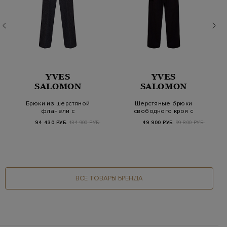
YVES
YVES
SALOMON
SALOMON
Брюки из шерстяной
Шерстяные брюки
фланели с
свободного кроя с
итальянскими
карманом-карго и
94 430 РУБ.
134 900 РУБ.
49 900 РУБ.
99 800 РУБ.
карманами и…
защ…
ВСЕ ТОВАРЫ БРЕНДА