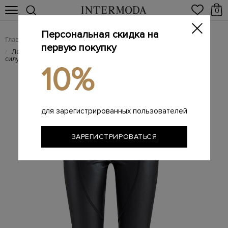
0
Персональная скидка на
Главная
Женщинам
Женская одежда
Женские брюки
/
/
/
первую покупку
Леггинсы в байкерском стиле с эффектом моделирования
/
силуэта
10%
для зарегистрированных пользователей
ЗАРЕГИСТРИРОВАТЬСЯ