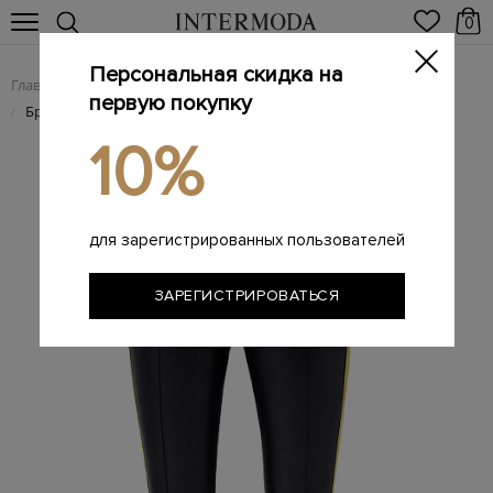
0
Персональная скидка на
Главная
Женщинам
Женская одежда
Женские брюки
/
/
/
первую покупку
Брюки с эффектом кожи и трикотажной отделкой
/
10%
для зарегистрированных пользователей
ЗАРЕГИСТРИРОВАТЬСЯ