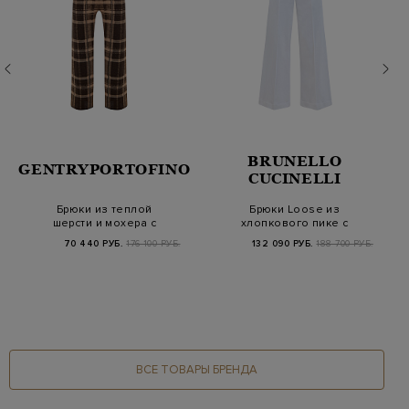
BRUNELLO
GENTRYPORTOFINO
CUCINELLI
Брюки из теплой
Брюки Loose из
шерсти и мохера с
хлопкового пике с
вязаным узором в
контрастной полосой
70 440 РУБ.
176 100 РУБ.
132 090 РУБ.
188 700 РУБ.
кле…
ВСЕ ТОВАРЫ БРЕНДА