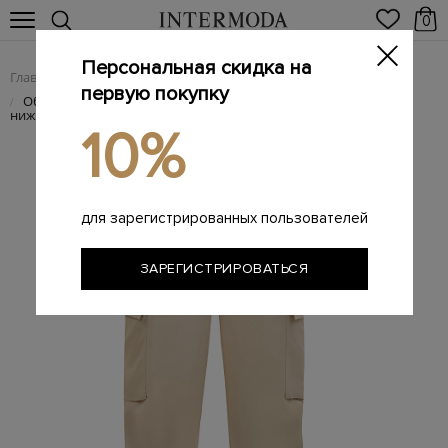
0
Персональная скидка на
Главная
Женщинам
Женская одежда
Женские брюки
/
/
/
первую покупку
Объемные брюки-карго из габардина с регулируемым
/
нижним краем
10%
для зарегистрированных пользователей
ЗАРЕГИСТРИРОВАТЬСЯ