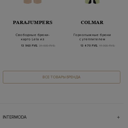
PARAJUMPERS
COLMAR
Свободные брюки-
Горнолыжные брюки
карго Lela из
с утеплителем
хлопкового твила
Clomax® Flex4way и
13 960 РУБ.
34 900 РУБ.
13 470 РУБ.
44 900 РУБ.
Pima
поя…
ВСЕ ТОВАРЫ БРЕНДА
INTERMODA
Галерея бутиков INTERMODA представляет более 60
брендов на 4 этажах в самом центре города. На сайте