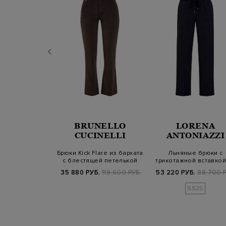
RENA
BRUNELLO
LORENA
NIAZZI
CUCINELLI
ANTONIAZZI
з хлопка с
Брюки Kick Flare из бархата
Льняные брюки с
вым узором и
с блестящей петелькой
трикотажной вставкой
 на кулис…
поясе и кулиск…
Б.
89 800 РУБ.
35 880 РУБ.
119 600 РУБ.
53 220 РУБ.
88 700 Р
SS25