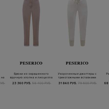
PESERICO
PESERICO
Брюки из окрашенного
Укороченные джоггеры с
Р
 на
вручную хлопка и лиоцелла
трикотажными вставками
с отвор…
ламе и н…
УБ.
23 360 РУБ.
58 400 РУБ.
31 840 РУБ.
79 600 РУБ.
68