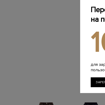
Пер
на 
для за
пользо
ЗАРЕ