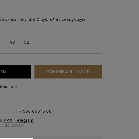
 вещи вы получите 0 рублей на следующую
6
48
52
ТЬ
ПОКУПКА В 1 КЛИК
збранное
+ 7 996 066 15 88
 в
MAX
,
Telegram
0 до 21:00)