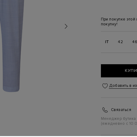
При покупке этой
покупку!
IT
42
4
КУПИ
Добавить в и
Связаться
Менеджер бутика
(ежедневно с 10:0