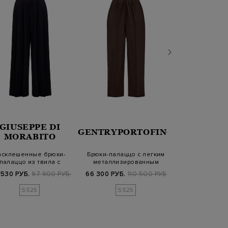
GIUSEPPE DI
GENTRYPORTOFINO
RE V
MORABITO
асклешенные брюки-
Брюки-палаццо с легким
Свободные 
палаццо из твила с
металлизированным
мягкого ка
глубокими защипа…
блеском и кул…
вязаными л
 530 РУБ.
97 900 РУБ.
66 300 РУБ.
110 500 РУБ.
26 340 РУБ.
8
SS25
SS25