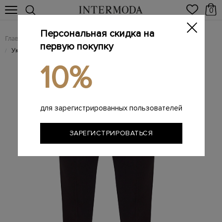
0
Персональная скидка на
Главная
Женщинам
Женская одежда
Женские брюки
/
/
/
первую покупку
Укороченные брюки из шерсти с ювелирной окантовкой
/
10%
для зарегистрированных пользователей
ЗАРЕГИСТРИРОВАТЬСЯ