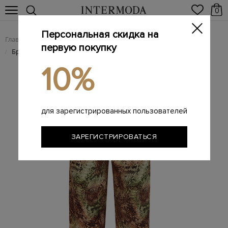
0
Персональная скидка на
Главная
Женщинам
Женская одежда
Женские брюки
/
/
/
первую покупку
Брюки в пижамном стиле с эластичным поясом и принтом
/
10%
для зарегистрированных пользователей
ЗАРЕГИСТРИРОВАТЬСЯ