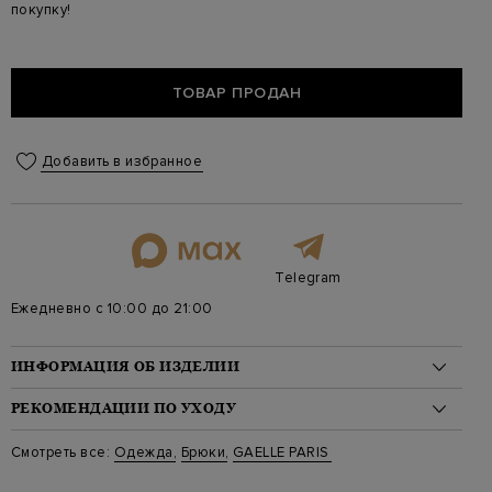
покупку!
ТОВАР ПРОДАН
Добавить в избранное
Telegram
Ежедневно с 10:00 до 21:00
ИНФОРМАЦИЯ ОБ ИЗДЕЛИИ
Материал: полиэстер 100%
РЕКОМЕНДАЦИИ ПО УХОДУ
На модели: 180/84/61/87 на модели размер 42
Стиль: Прямые, С принтом, Высокая посадка
Стирка: Обычная стирка при температуре воды до 40 градусов
Смотреть все:
Одежда
,
Брюки
,
GAELLE PARIS
Цвет: Мульти
Отбеливание: Отбеливание запрещено
Артикул: GBDP16153 V1
Сушка: Барабанная сушка запрещена