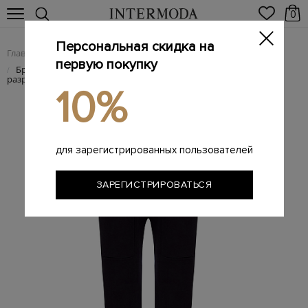
0
Персональная скидка на
Главная
Женщинам
Женская одежда
Женские брюки
/
/
/
первую покупку
Брюки из хлопка и кашемира с эластичным поясом и
/
разрезами
10%
для зарегистрированных пользователей
ЗАРЕГИСТРИРОВАТЬСЯ