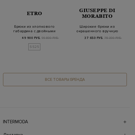
GIUSEPPE DI
ETRO
MORABITO
Брюки из хлопкового
Широкие брюки из
габардина с двойными
окрашенного вручную
пуговицами Pe…
хлопка с фактурны…
49 900 РУБ.
99 800 РУБ.
37 650 РУБ.
75 300 РУБ.
SS25
ВСЕ ТОВАРЫ БРЕНДА
INTERMODA
Галерея бутиков INTERMODA представляет более 60
брендов на 4 этажах в самом центре города. На сайте
Доставка