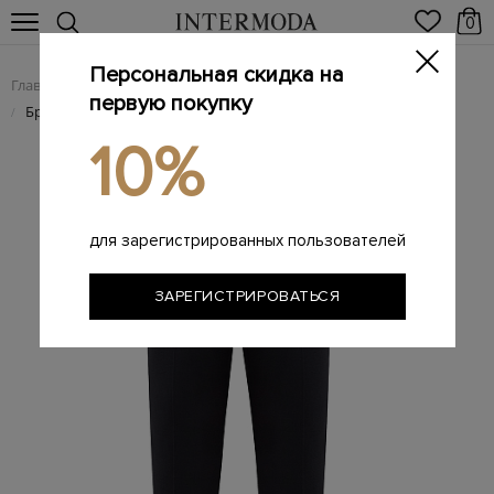
0
Персональная скидка на
Главная
Женщинам
Женская одежда
Женские брюки
/
/
/
первую покупку
Брюки в классическом стиле из гибкой шерстяной ткани
/
10%
для зарегистрированных пользователей
ЗАРЕГИСТРИРОВАТЬСЯ