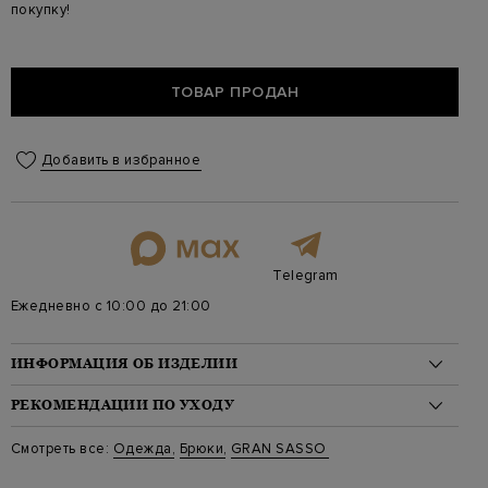
покупку!
ТОВАР ПРОДАН
Добавить в избранное
Telegram
Ежедневно с 10:00 до 21:00
ИНФОРМАЦИЯ ОБ ИЗДЕЛИИ
Материал: лен 100%
РЕКОМЕНДАЦИИ ПО УХОДУ
На модели: 175/82/60/91 на модели размер 40
Стиль: Палаццо, Однотонный, Высокая посадка
Стирка: Ручная стирка при температуре воды до 40 градусов
Смотреть все:
Одежда
,
Брюки
,
GRAN SASSO
Цвет: Белый
Отбеливание: Отбеливание запрещено
Артикул: 76218 50002 001
Сушка: Барабанная сушка запрещена, Сушка в вертикальном