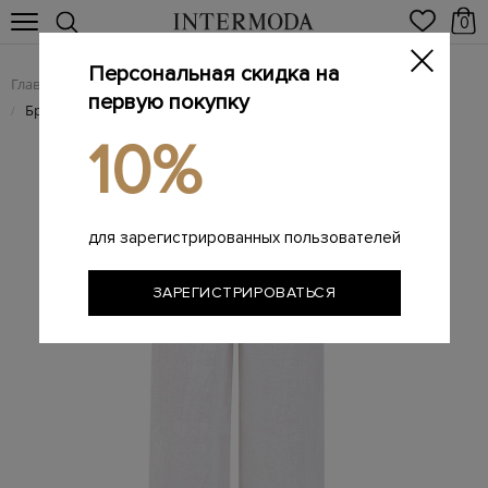
0
Персональная скидка на
Главная
Женщинам
Женская одежда
Женские брюки
/
/
/
первую покупку
Брюки свободного кроя из дышащей льняной ткани
/
10%
для зарегистрированных пользователей
ЗАРЕГИСТРИРОВАТЬСЯ