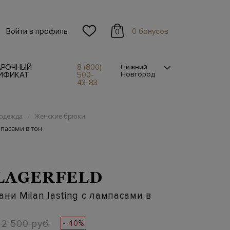
Войти в профиль
0 бонусов
0
АРОЧНЫЙ
8 (800)
Нижний
Новгород
ИФИКАТ
500-
43-83
одежда
Женские брюки
/
мпасами в тон
LAGERFELD
ни Milan lasting с лампасами в
22 500 руб.
- 40%