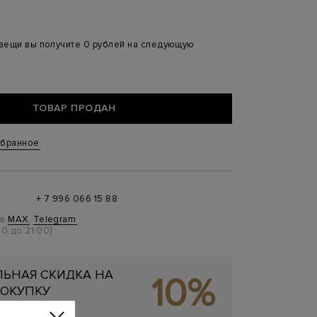
 вещи вы получите 0 рублей на следующую
ТОВАР ПРОДАН
збранное
+ 7 996 066 15 88
 в
MAX
,
Telegram
0 до 21:00)
ЬНАЯ СКИДКА НА
10%
ОКУПКУ