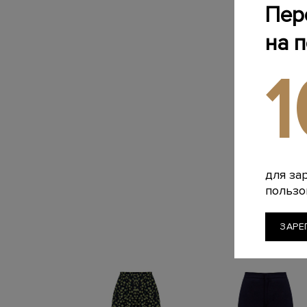
Пер
на 
для за
пользо
ЗАРЕ