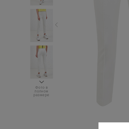
Фото в
полном
размере