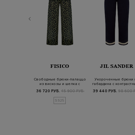
ERICO
FISICO
JIL SANDER
адкого сатина с
Свободные брюки-палаццо
Укороченные брюки 
ым поясом и
из вискозы и шелка с
габардина с контраст
интом
принтом
завязкам…
Б.
55 900 РУБ.
36 720 РУБ.
45 900 РУБ.
39 440 РУБ.
98 600 
25/26
SS25