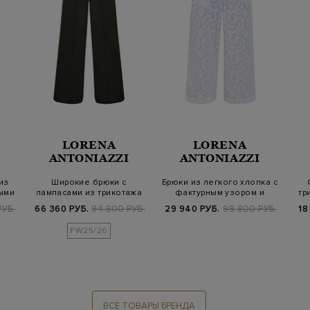
LORENA
LORENA
ANTONIAZZI
ANTONIAZZI
из
Широкие брюки с
Брюки из легкого хлопка с
ными
лампасами из трикотажа
фактурным узором и
тр
ламе
кулиской
РУБ.
66 360 РУБ.
94 800 РУБ.
29 940 РУБ.
99 800 РУБ.
18
FW25/26
ВСЕ ТОВАРЫ БРЕНДА