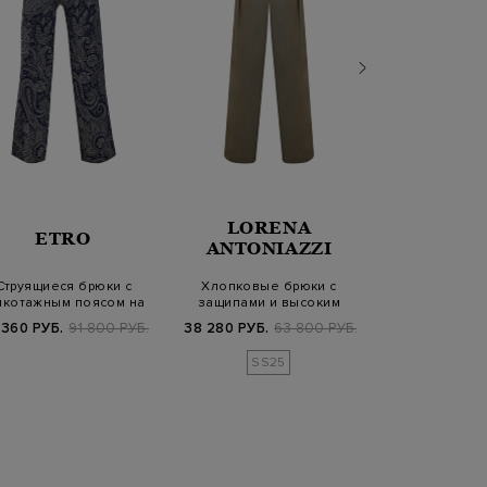
LORENA
LOR
ETRO
ANTONIAZZI
ANTONI
Струящиеся брюки с
Хлопковые брюки с
Укороченные
икотажным поясом на
защипами и высоким
костюмной х
кулиске
поясом на пуговиц…
ткан
 360 РУБ.
91 800 РУБ.
38 280 РУБ.
63 800 РУБ.
8 920 РУБ.
4
SS25