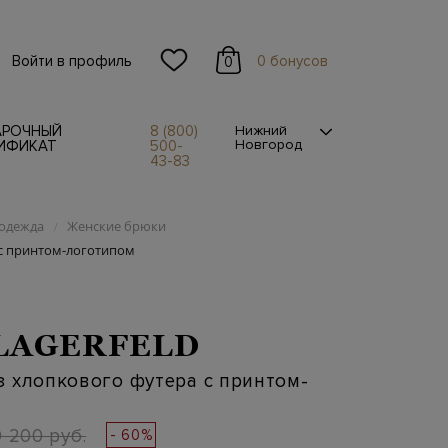
Войти в профиль
0 бонусов
0
АРОЧНЫЙ
8 (800)
Нижний
Новгород
ИФИКАТ
500-
43-83
одежда
Женские брюки
/
 с принтом-логотипом
LAGERFELD
 хлопкового футера с принтом-
9 200 руб.
- 60%