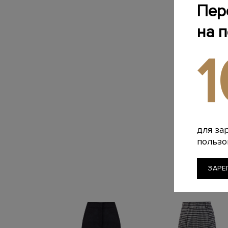
Пер
на 
для за
пользо
ЗАРЕ