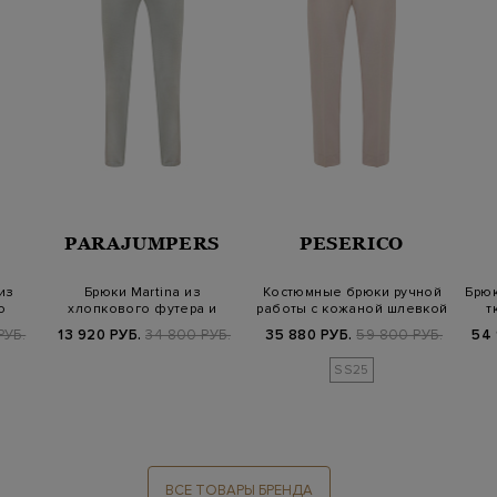
PARAJUMPERS
PESERICO
 из
Брюки Martina из
Костюмные брюки ручной
Брюк
о
хлопкового футера и
работы с кожаной шлевкой
т
тафты с эластичны…
Precio…
РУБ.
13 920 РУБ.
34 800 РУБ.
35 880 РУБ.
59 800 РУБ.
54 
SS25
ВСЕ ТОВАРЫ БРЕНДА