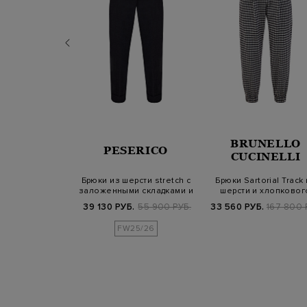
BRUNELLO
SANDER
PESERICO
CUCINELLI
 шерстяного
Брюки из шерсти stretch с
Брюки Sartorial Track
 с защипами и
заложенными складками и
шерсти и хлопковог
емнем
отво…
джерси в…
Б.
189 800 РУБ.
39 130 РУБ.
55 900 РУБ.
33 560 РУБ.
167 800 
25/26
FW25/26