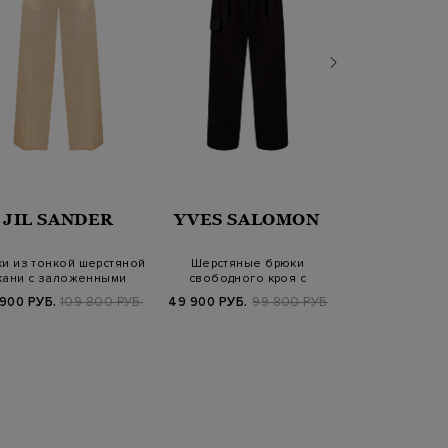
LOR
JIL SANDER
YVES SALOMON
ANTONI
и из тонкой шерстяной
Шерстяные брюки
Льняные брюки
кани с заложенными
свободного кроя с
фактурными з
складкам…
карманом-карго и защ…
символ
900 РУБ.
109 800 РУБ.
49 900 РУБ.
99 800 РУБ.
57 540 РУБ.
9
SS2