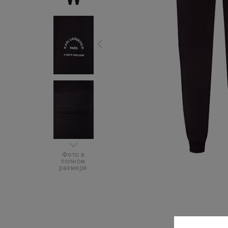
Фото в
полном
размере